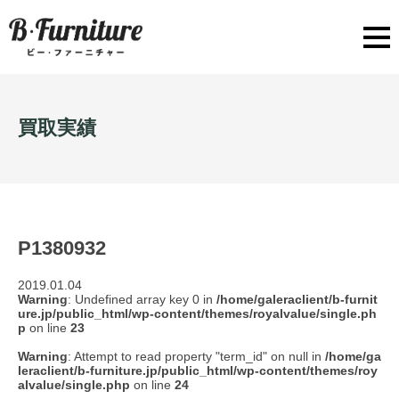
買取実績
P1380932
2019.01.04
Warning
: Undefined array key 0 in
/home/galeraclient/b-furnit
ure.jp/public_html/wp-content/themes/royalvalue/single.ph
p
on line
23
Warning
: Attempt to read property "term_id" on null in
/home/ga
leraclient/b-furniture.jp/public_html/wp-content/themes/roy
alvalue/single.php
on line
24