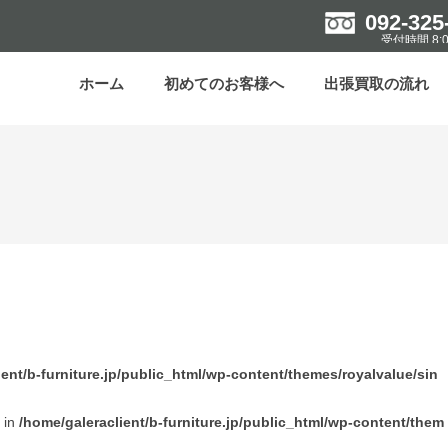
092-325
受付時間 8:0
ホーム
初めてのお客様へ
出張買取の流れ
ient/b-furniture.jp/public_html/wp-content/themes/royalvalue/sin
l in
/home/galeraclient/b-furniture.jp/public_html/wp-content/them