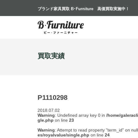
ブランド家具買取 B･Furniture
高価買取実施中！
買取実績
P1110298
2018.07.02
Warning
: Undefined array key 0 in
/home/galeracl
gle.php
on line
23
Warning
: Attempt to read property "term_id" on nul
es/royalvalue/single.php
on line
24