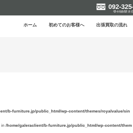
092-325
受付時間 8:0
ホーム
初めてのお客様へ
出張買取の流れ
ient/b-furniture.jp/public_html/wp-content/themes/royalvalue/sin
l in
/home/galeraclient/b-furniture.jp/public_html/wp-content/them