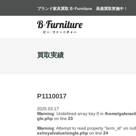
ブランド家具買取 B･Furniture
高価買取実施中！
買取実績
P1110017
2025.03.17
Warning
: Undefined array key 0 in
/home/galeracl
gle.php
on line
23
Warning
: Attempt to read property "term_id" on nul
es/royalvalue/single.php
on line
24