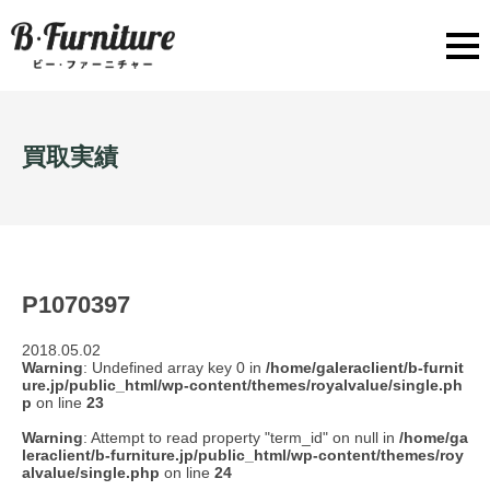
買取実績
P1070397
2018.05.02
Warning
: Undefined array key 0 in
/home/galeraclient/b-furnit
ure.jp/public_html/wp-content/themes/royalvalue/single.ph
p
on line
23
Warning
: Attempt to read property "term_id" on null in
/home/ga
leraclient/b-furniture.jp/public_html/wp-content/themes/roy
alvalue/single.php
on line
24