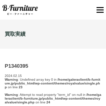
買取実績
P1340395
2024.02.15
Warning
: Undefined array key 0 in
/home/galeraclient/b-furnit
ure.jp/public_html/wp-content/themes/royalvalue/single.ph
p
on line
23
Warning
: Attempt to read property "term_id" on null in
/home/ga
leraclient/b-furniture.jp/public_html/wp-content/themes/roy
alvalue/single.php
on line
24