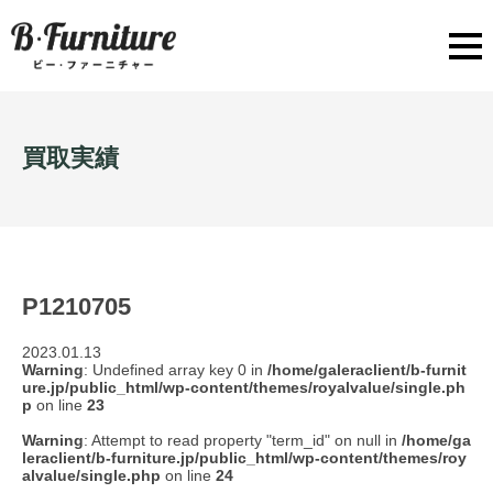
買取実績
P1210705
2023.01.13
Warning
: Undefined array key 0 in
/home/galeraclient/b-furnit
ure.jp/public_html/wp-content/themes/royalvalue/single.ph
p
on line
23
Warning
: Attempt to read property "term_id" on null in
/home/ga
leraclient/b-furniture.jp/public_html/wp-content/themes/roy
alvalue/single.php
on line
24