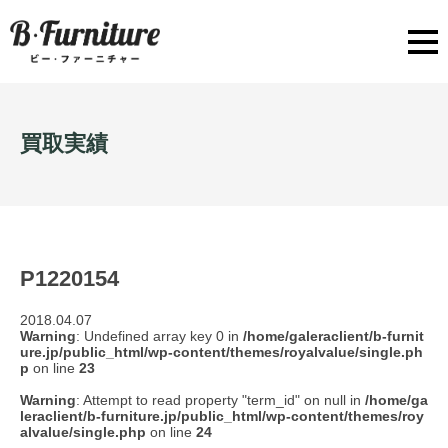
買取実績
P1220154
2018.04.07
Warning
: Undefined array key 0 in
/home/galeraclient/b-furnit
ure.jp/public_html/wp-content/themes/royalvalue/single.ph
p
on line
23
Warning
: Attempt to read property "term_id" on null in
/home/ga
leraclient/b-furniture.jp/public_html/wp-content/themes/roy
alvalue/single.php
on line
24