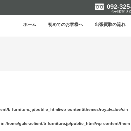
092-325
受付時間 8:0
ホーム
初めてのお客様へ
出張買取の流れ
ient/b-furniture.jp/public_html/wp-content/themes/royalvalue/sin
l in
/home/galeraclient/b-furniture.jp/public_html/wp-content/them