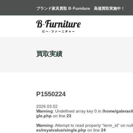
ブランド家具買取 B･Furniture
高価買取実施中！
買取実績
P1550224
2026.03.02
Warning
: Undefined array key 0 in
/home/galeracl
gle.php
on line
23
Warning
: Attempt to read property "term_id" on nul
es/royalvalue/single.php
on line
24