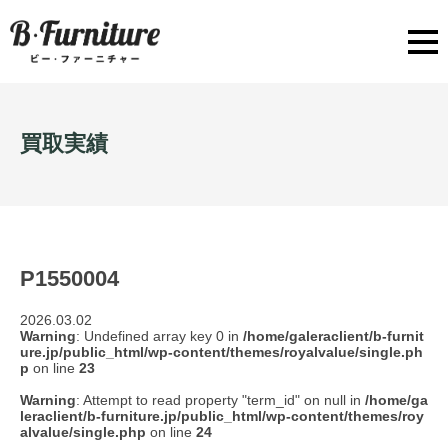
買取実績
P1550004
2026.03.02
Warning
: Undefined array key 0 in
/home/galeraclient/b-furnit
ure.jp/public_html/wp-content/themes/royalvalue/single.ph
p
on line
23
Warning
: Attempt to read property "term_id" on null in
/home/ga
leraclient/b-furniture.jp/public_html/wp-content/themes/roy
alvalue/single.php
on line
24