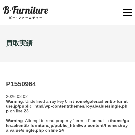
買取実績
P1550964
2026.03.02
Warning
: Undefined array key 0 in
/home/galeraclient/b-furnit
ure.jp/public_html/wp-content/themes/royalvalue/single.ph
p
on line
23
Warning
: Attempt to read property "term_id" on null in
/home/ga
leraclient/b-furniture.jp/public_html/wp-content/themes/roy
alvalue/single.php
on line
24